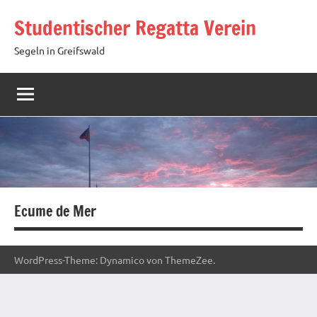
Zum
Studentischer Regatta Verein
Inhalt
springen
Segeln in Greifswald
Ecume de Mer
WordPress-Theme: Dynamico von ThemeZee.